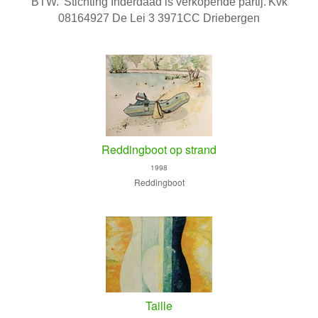
BTW.
Stichting Inderdaad is verkopende partij.
Kvk
08164927 De Lei 3 3971CC Driebergen
Reddingboot op strand
1998
Reddingboot
Taille