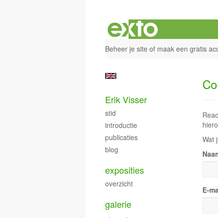
Beheer je site
of
maak een gratis ac
Co
Erik Visser
stid
Reac
hiero
introductie
publicaties
Wat j
blog
Naa
exposities
overzicht
E-ma
galerie