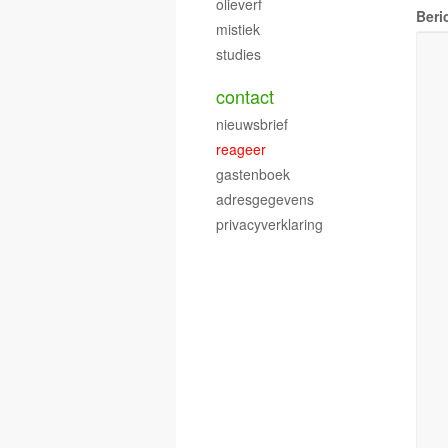
olieverf
Beri
mistiek
studies
contact
nieuwsbrief
reageer
gastenboek
adresgegevens
privacyverklaring